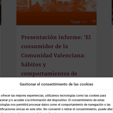
Presentación informe: ‘El
consumidor de la
Comunidad Valenciana:
hábitos y
comportamientos de
compra en 2026’
Gestionar el consentimiento de las cookies
Feb 27, 2026
|
COTO NEWS (Nosotros y
 ofrecer las mejores experiencias, utilizamos tecnologías como las cookies para
cenar y/o acceder a la información del dispositivo. El consentimiento de estas
nuestros clientes)
ologías nos permitirá procesar datos como el comportamiento de navegación o las
tificaciones únicas en este sitio. No consentir o retirar el consentimiento, puede afec
8 de cada 10 valencianos prefieren productos de