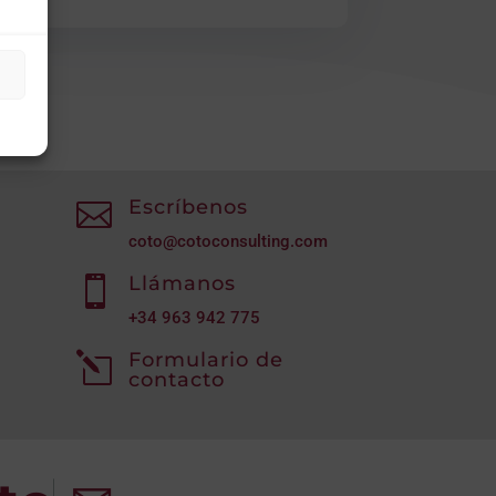
Escríbenos

coto@cotoconsulting.com
Llámanos

+34
963 942 775
Formulario de
l
contacto