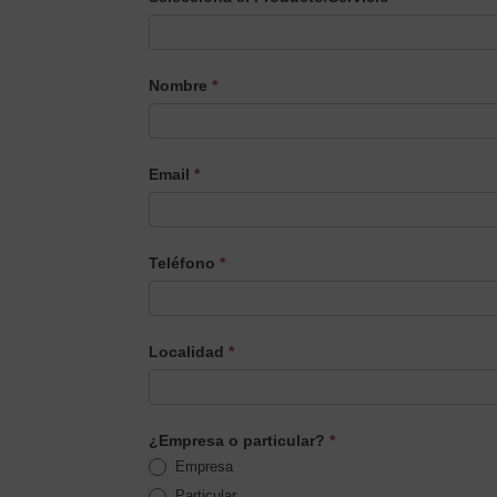
Selecciona
Nombre
*
el
Producto/Servicio
Email
*
Teléfono
*
Localidad
*
¿Empresa o particular?
*
Empresa
Particular