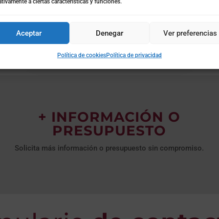
tivamente a ciertas características y funciones.
la Comunitat Valenciana En 2026 persiste el
pesimismo sobre la economía nacional, con el
63% de los...
Aceptar
Denegar
Ver preferencias
Política de cookies
Política de privacidad
+ INFORMACIÓN O
PRESUPUESTO
Solicita más información o presupuesto sin compromiso.