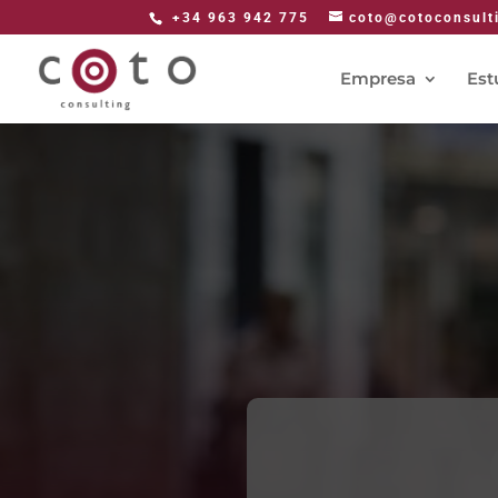
+34 963 942 775
coto@cotoconsult
Empresa
Est