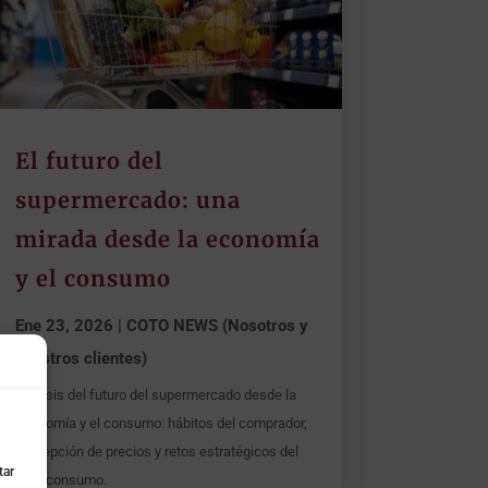
El futuro del
supermercado: una
mirada desde la economía
y el consumo
Ene 23, 2026
|
COTO NEWS (Nosotros y
nuestros clientes)
Análisis del futuro del supermercado desde la
economía y el consumo: hábitos del comprador,
percepción de precios y retos estratégicos del
tar
gran consumo.