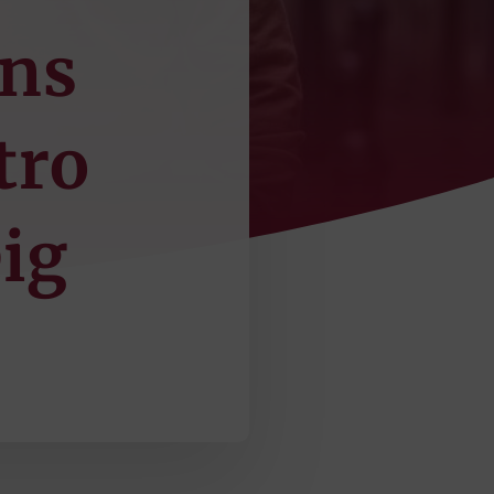
ons
tro
ig