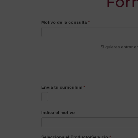
For
CONTACTO
Motivo de la consulta
*
PRINCIPAL
Si quieres entrar e
Envia tu currículum
*
Indica el motivo
Selecciona el Producto/Servicio
*