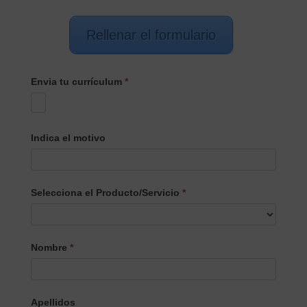
Rellenar el formulario
Envia tu currículum
*
Indica el motivo
Selecciona el Producto/Servicio
*
Selecciona
Nombre
*
el
Producto/Servicio
Apellidos