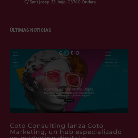
C/ Sant Josep, 23. bajo. 03760 Ondara.
ÚLTIMAS NOTICIAS
Coto Consulting lanza Coto
Marketing, un hub especializado