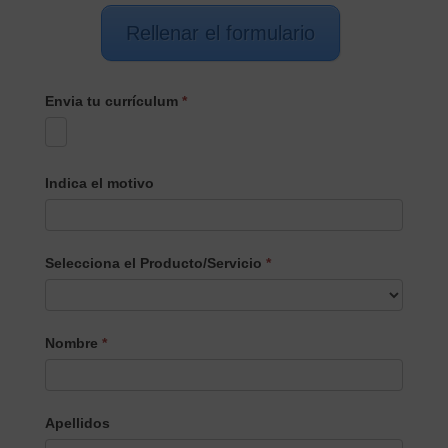
Rellenar el formulario
Envia tu currículum
*
Indica el motivo
Selecciona el Producto/Servicio
*
Selecciona
Nombre
*
el
Producto/Servicio
Apellidos