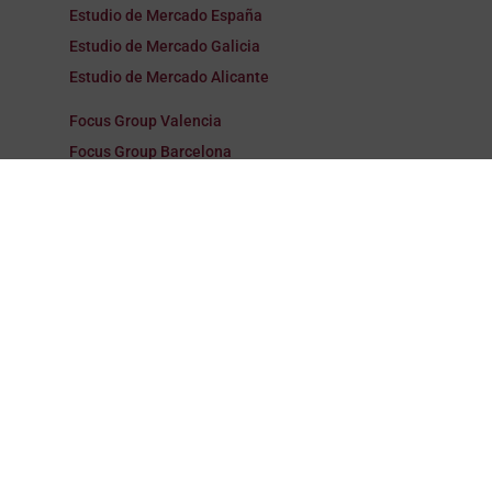
Estudio de Mercado España
Estudio de Mercado Galicia
Estudio de Mercado Alicante
Focus Group Valencia
Focus Group Barcelona
Focus Group Madrid
Focus Group España
Focus Group Galicia
Focus Group Alicante
Encuestas Valencia
Encuestas Barcelona
Encuestas Madrid
Encuestas España
Encuestas Galicia
Encuestas Alicante