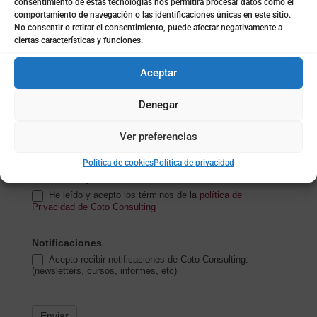
consentimiento de estas tecnologías nos permitirá procesar datos como el
comportamiento de navegación o las identificaciones únicas en este sitio.
Subida de archivo (opcional)
No consentir o retirar el consentimiento, puede afectar negativamente a
ciertas características y funciones.
Aceptar
Mensaje
*
Denegar
Ver preferencias
Política de cookies
Política de privacidad
Política de privacidad
*
He leído y acepto los términos de la
política de
Privacidad de Coto Consulting
Notificaciones
Acepto recibir notificaciones de Coto Consulting.
(newsletters, cursos, informes, etc)
Enviar