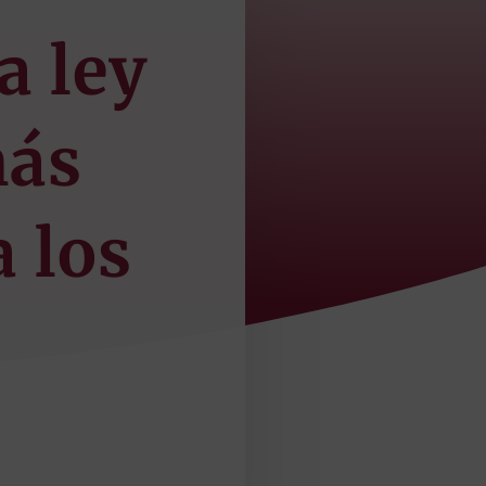
a ley
más
a los