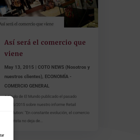
Así será el comercio que
viene
May 13, 2015
|
COTO NEWS (Nosotros y
nuestros clientes)
,
ECONOMÍA -
COMERCIO GENERAL
Artículo de El Mundo publicado el pasado
04/05/2015 sobre nuestro informe Retail
Revolution: "En constante evolución, el comercio
minorista no deja de...
tar