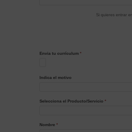
Si quieres entrar e
Envia tu currículum
*
Indica el motivo
Selecciona el Producto/Servicio
*
Selecciona
Nombre
*
el