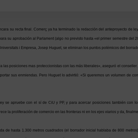
ra su recta final. Comerç ya ha terminado la redacción del anteproyecto de ley 
para su aprobación al Parlament (algo no previsto hasta «el primer semestre del
Universitats i Empresa, Josep Huguet, se eliminan los puntos polémicos del borrad
 las posiciones mas proteccionistas con las más liberales», aseguró el conseller.
 aportar sus enmiendas. Pero Huguet lo advirtió: «Si queremos un volumen de c
ley se apruebe con el sí de CiU y PP, y para acercar posiciones también con lo
ce la proliferación de comercio en las fronteras ni en los ejes viarios y da, final
enda de hasta 1.300 metros cuadrados (el borrador inicial hablaba de 800 metros