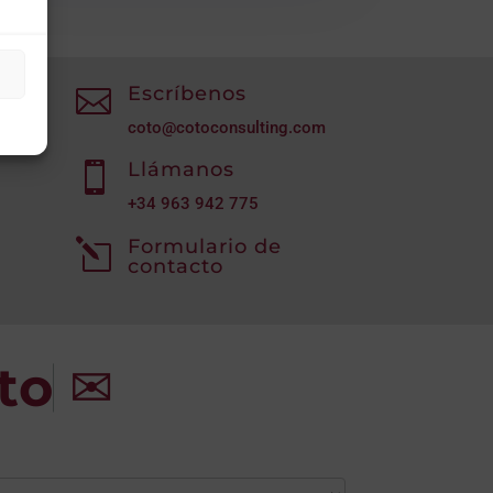
Escríbenos

coto@cotoconsulting.com
Llámanos

+34
963 942 775
Formulario de
l
contacto
to
✉