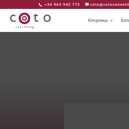
+34 963 942 775
coto@cotoconsult
Empresa
Est