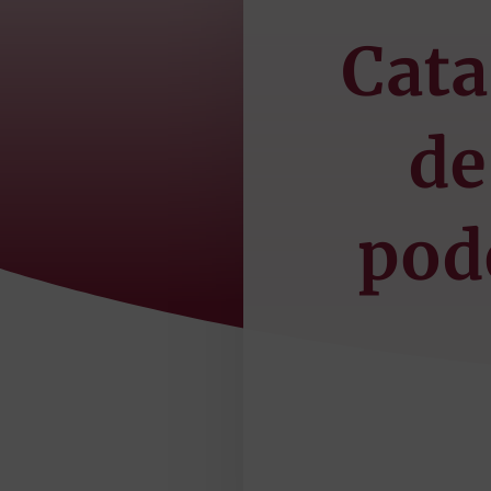
Cata
de
pode