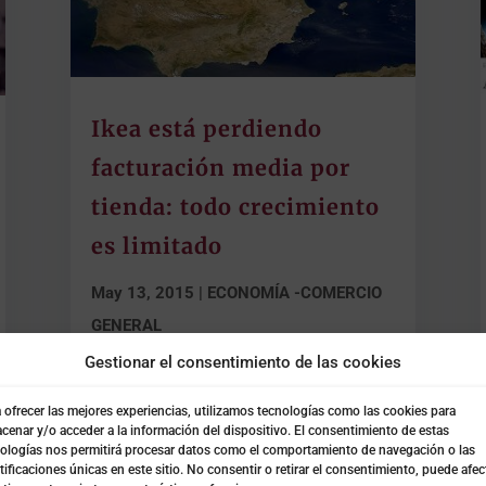
Ikea está perdiendo
facturación media por
tienda: todo crecimiento
es limitado
May 13, 2015
|
ECONOMÍA -COMERCIO
GENERAL
Gestionar el consentimiento de las cookies
Ikea está perdiendo facturación media por tienda,
pero sin embargo aumenta su margen bruto y
 ofrecer las mejores experiencias, utilizamos tecnologías como las cookies para
lanza nuevos formatos adaptables a áreas más
cenar y/o acceder a la información del dispositivo. El consentimiento de estas
pequeñas que les...
ologías nos permitirá procesar datos como el comportamiento de navegación o las
tificaciones únicas en este sitio. No consentir o retirar el consentimiento, puede afec