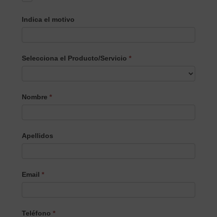
Indica el motivo
Selecciona el Producto/Servicio
*
Selecciona
Nombre
*
el
Producto/Servicio
Apellidos
Email
*
Teléfono
*