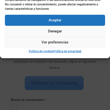
de contacto
No consentir o retirar el consentimiento, puede afectar negativamente a
ciertas características y funciones.
✉
Aceptar
Denegar
CONTACTO
Motivo de la consulta
*
PRINCIPAL
Ver preferencias
Política de cookies
Política de privacidad
Si quieres entrar en nuestra base de datos para
participar en estudios de mercado, sigue el siguiente
enlace:
Rellenar el formulario
Envia tu currículum
*