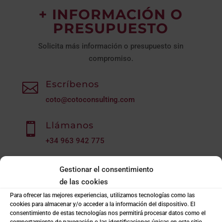
+ INFORMACIÓN O
PRESUPUESTO
Solicita más información o presupuesto sin
compromiso.
Escríbenos

coto@cotoconsulting.com
Llámanos

+34
963 942 775
Formulario de contacto
l
Gestionar el consentimiento
de las cookies
Para ofrecer las mejores experiencias, utilizamos tecnologías como las
Formulario
cookies para almacenar y/o acceder a la información del dispositivo. El
consentimiento de estas tecnologías nos permitirá procesar datos como el
comportamiento de navegación o las identificaciones únicas en este sitio.