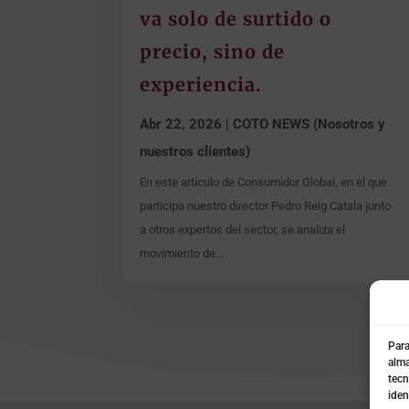
va solo de surtido o
precio, sino de
experiencia.
Abr 22, 2026
|
COTO NEWS (Nosotros y
nuestros clientes)
En este artículo de Consumidor Global, en el que
participa nuestro director Pedro Reig Catala junto
a otros expertos del sector, se analiza el
movimiento de...
Para
alma
tecn
iden