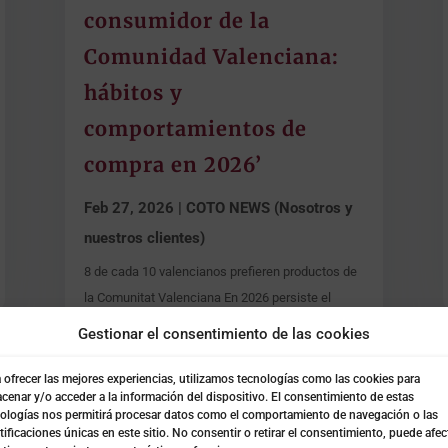
consumidor de la
Comunidad Valenciana:
hábitos y
comportamientos de
compra en 2026’
Feb 27, 2026
|
COTO NEWS (Nosotros y
nuestros clientes)
8 de cada 10 valencianos prefieren productos de
la Comunitat Valenciana En 2026 persiste el
pesimismo sobre la economía nacional, con el
Gestionar el consentimiento de las cookies
63% de los...
 ofrecer las mejores experiencias, utilizamos tecnologías como las cookies para
cenar y/o acceder a la información del dispositivo. El consentimiento de estas
ologías nos permitirá procesar datos como el comportamiento de navegación o las
tificaciones únicas en este sitio. No consentir o retirar el consentimiento, puede afec