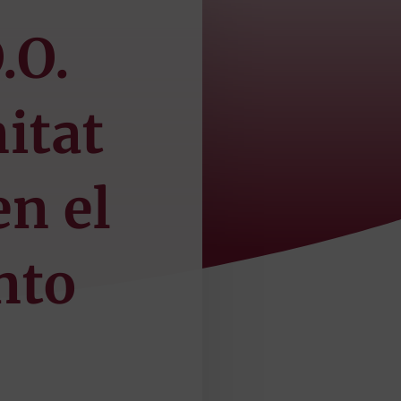
.O.
itat
en el
nto