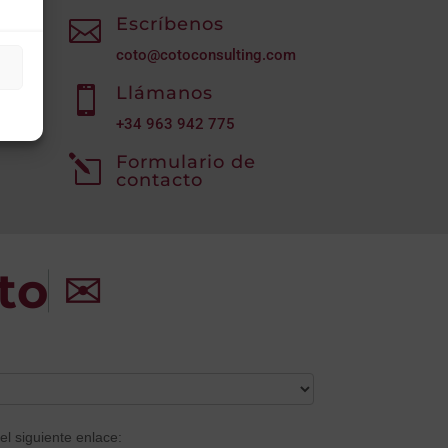
Escríbenos

coto@cotoconsulting.com
Llámanos

+34
963 942 775
Formulario de
l
contacto
to
✉
el siguiente enlace: