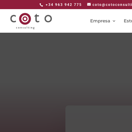
+34 963 942 775
coto@cotoconsult
Empresa
Est