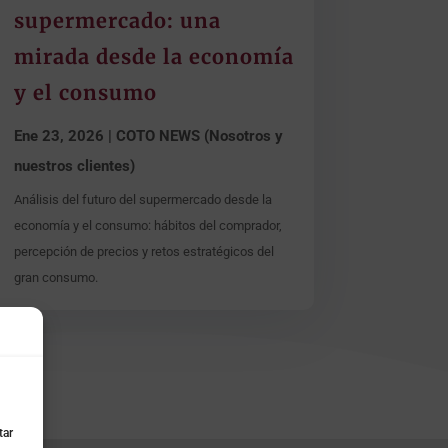
supermercado: una
mirada desde la economía
y el consumo
Ene 23, 2026
|
COTO NEWS (Nosotros y
nuestros clientes)
Análisis del futuro del supermercado desde la
economía y el consumo: hábitos del comprador,
percepción de precios y retos estratégicos del
gran consumo.
tar