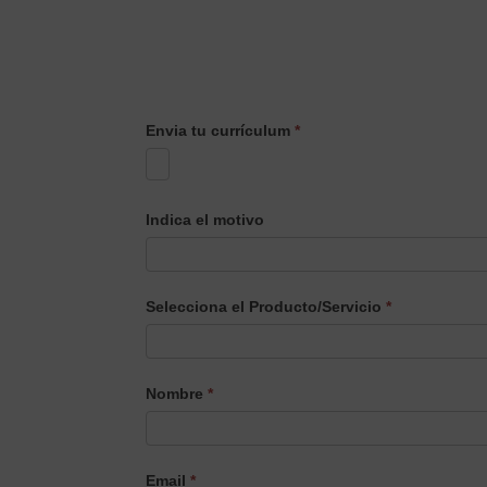
Envia tu currículum
*
Indica el motivo
Selecciona el Producto/Servicio
*
Selecciona
Nombre
*
el
Producto/Servicio
Email
*