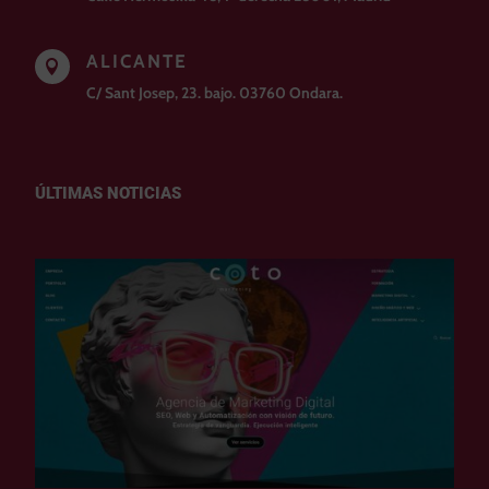
ALICANTE

C/ Sant Josep, 23. bajo. 03760 Ondara.
ÚLTIMAS NOTICIAS