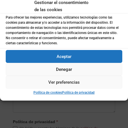
Gestionar el consentimiento
¿Empresa o particular?
*
de las cookies
Empresa
Para ofrecer las mejores experiencias, utilizamos tecnologías como las
Particular
cookies para almacenar y/o acceder a la información del dispositivo. El
consentimiento de estas tecnologías nos permitirá procesar datos como el
comportamiento de navegación o las identificaciones únicas en este sitio.
Nombre de la empresa
*
No consentir o retirar el consentimiento, puede afectar negativamente a
ciertas características y funciones.
Aceptar
Subida de archivo (opcional)
Denegar
Mensaje
*
Ver preferencias
Política de cookies
Política de privacidad
Política de privacidad
*