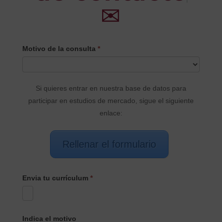
✉
CONTACTO
Motivo de la consulta
*
PRINCIPAL
Si quieres entrar en nuestra base de datos para
participar en estudios de mercado, sigue el siguiente
enlace:
Rellenar el formulario
Envia tu currículum
*
Indica el motivo