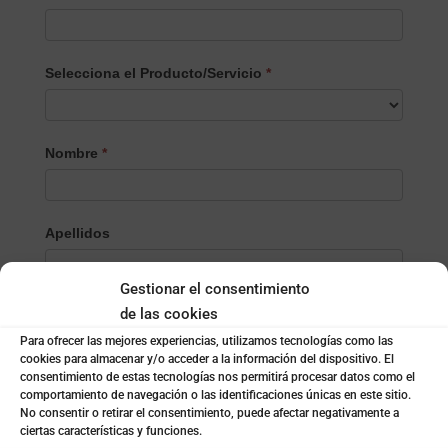
Selecciona el Producto/Servicio
*
Selecciona
Nombre
*
el
Producto/Servicio
Apellidos
Gestionar el consentimiento
de las cookies
Email
*
Para ofrecer las mejores experiencias, utilizamos tecnologías como las
cookies para almacenar y/o acceder a la información del dispositivo. El
consentimiento de estas tecnologías nos permitirá procesar datos como el
Teléfono
*
comportamiento de navegación o las identificaciones únicas en este sitio.
No consentir o retirar el consentimiento, puede afectar negativamente a
ciertas características y funciones.