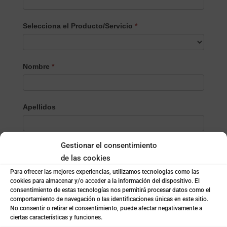
Selecciona el Producto/Servicio
*
Selecciona
Nombre
*
el
Producto/Servicio
Apellidos
Gestionar el consentimiento
Email
*
de las cookies
Para ofrecer las mejores experiencias, utilizamos tecnologías como las
cookies para almacenar y/o acceder a la información del dispositivo. El
Teléfono
*
consentimiento de estas tecnologías nos permitirá procesar datos como el
comportamiento de navegación o las identificaciones únicas en este sitio.
No consentir o retirar el consentimiento, puede afectar negativamente a
ciertas características y funciones.