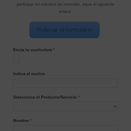
participar en estudios de mercado, sigue el siguiente
enlace:
Rellenar el formulario
Envia tu currículum
*
Indica el motivo
Selecciona el Producto/Servicio
*
Selecciona
Nombre
*
el
Producto/Servicio