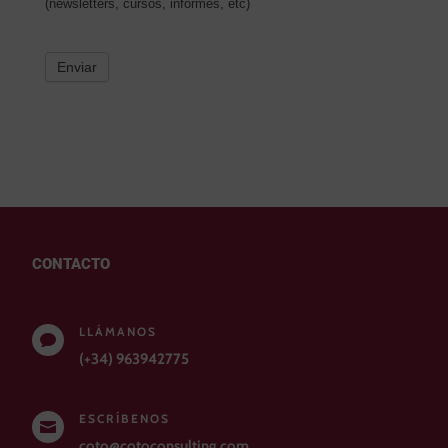
(newsletters, cursos, informes, etc)
Enviar
CONTACTO
LLÁMANOS

(+34) 963942775
ESCRÍBENOS

coto@cotoconsulting.com