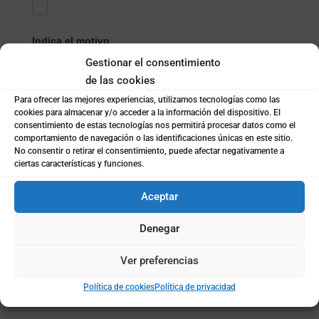
Indica el motivo
Gestionar el consentimiento
de las cookies
Selecciona el Producto/Servicio
*
Para ofrecer las mejores experiencias, utilizamos tecnologías como las
cookies para almacenar y/o acceder a la información del dispositivo. El
consentimiento de estas tecnologías nos permitirá procesar datos como el
comportamiento de navegación o las identificaciones únicas en este sitio.
Selecciona
No consentir o retirar el consentimiento, puede afectar negativamente a
Nombre
*
el
ciertas características y funciones.
Producto/Servicio
Aceptar
Apellidos
Denegar
Ver preferencias
Email
*
Política de cookies
Política de privacidad