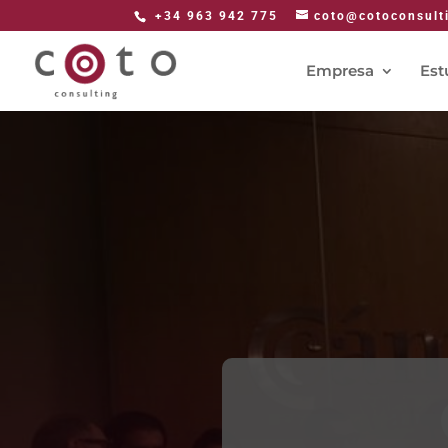
+34 963 942 775
coto@cotoconsult
Empresa
Est