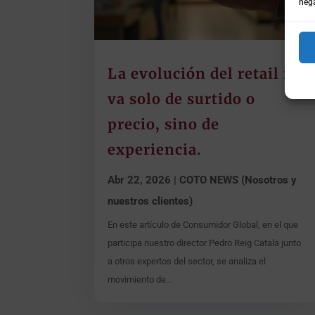
nega
La evolución del retail no
va solo de surtido o
precio, sino de
experiencia.
Abr 22, 2026
|
COTO NEWS (Nosotros y
nuestros clientes)
En este artículo de Consumidor Global, en el que
participa nuestro director Pedro Reig Catala junto
a otros expertos del sector, se analiza el
movimiento de...