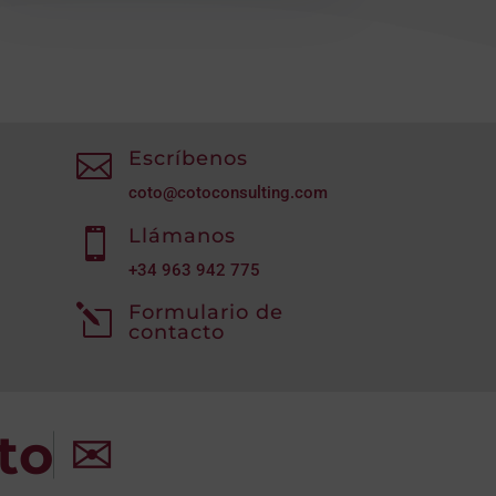
Escríbenos

coto@cotoconsulting.com
Llámanos

+34
963 942 775
Formulario de
l
contacto
to
✉