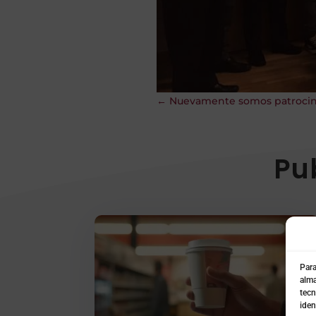
←
Nuevamente somos patroci
Pu
Para
alma
tecn
iden