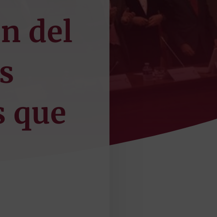
n del
s
s que