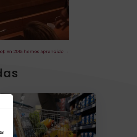
eo): En 2015 hemos aprendido
→
das
tar