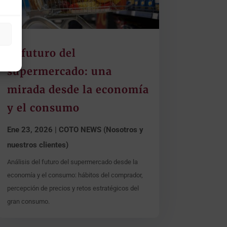
El futuro del
supermercado: una
mirada desde la economía
y el consumo
Ene 23, 2026
|
COTO NEWS (Nosotros y
nuestros clientes)
Análisis del futuro del supermercado desde la
economía y el consumo: hábitos del comprador,
percepción de precios y retos estratégicos del
gran consumo.