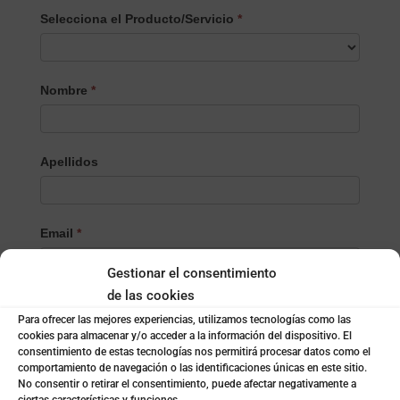
Selecciona el Producto/Servicio
*
Selecciona
Nombre
*
el
Producto/Servicio
Apellidos
Email
*
Gestionar el consentimiento
de las cookies
Teléfono
*
Para ofrecer las mejores experiencias, utilizamos tecnologías como las
cookies para almacenar y/o acceder a la información del dispositivo. El
consentimiento de estas tecnologías nos permitirá procesar datos como el
comportamiento de navegación o las identificaciones únicas en este sitio.
Localidad
*
No consentir o retirar el consentimiento, puede afectar negativamente a
ciertas características y funciones.