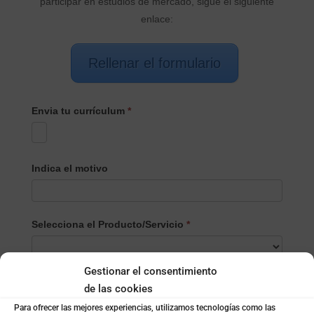
participar en estudios de mercado, sigue el siguiente
enlace:
Rellenar el formulario
Envia tu currículum
*
Indica el motivo
Selecciona el Producto/Servicio
*
Selecciona
Gestionar el consentimiento
Nombre
*
el
de las cookies
Producto/Servicio
Para ofrecer las mejores experiencias, utilizamos tecnologías como las