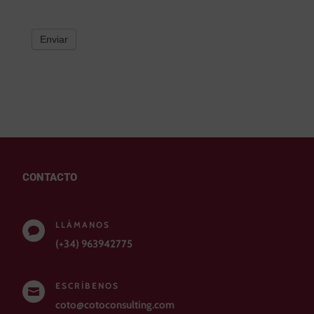
Enviar
CONTACTO
LLÁMANOS

(+34) 963942775
ESCRÍBENOS

coto@cotoconsulting.com