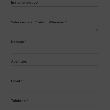
Indica el motivo
Selecciona el Producto/Servicio
*
Selecciona
Nombre
*
el
Producto/Servicio
Apellidos
Email
*
Teléfono
*