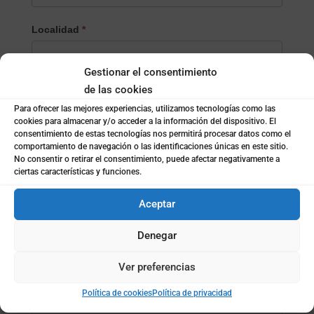
Localidad
*
Gestionar el consentimiento
¿Empresa o particular?
*
de las cookies
Empresa
Para ofrecer las mejores experiencias, utilizamos tecnologías como las
Particular
cookies para almacenar y/o acceder a la información del dispositivo. El
consentimiento de estas tecnologías nos permitirá procesar datos como el
comportamiento de navegación o las identificaciones únicas en este sitio.
Nombre de la empresa
*
No consentir o retirar el consentimiento, puede afectar negativamente a
ciertas características y funciones.
Aceptar
Subida de archivo (opcional)
Denegar
Ver preferencias
Mensaje
*
Política de cookies
Política de privacidad