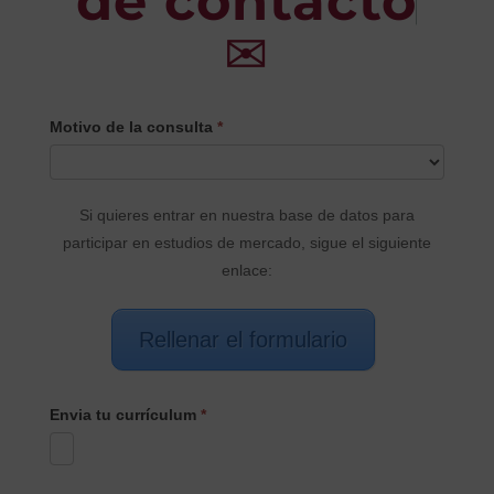
de contacto
✉
CONTACTO
Motivo de la consulta
*
PRINCIPAL
Si quieres entrar en nuestra base de datos para
participar en estudios de mercado, sigue el siguiente
enlace:
Rellenar el formulario
Envia tu currículum
*