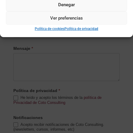
Nombre de la empresa
*
Denegar
Ver preferencias
Subida de archivo (opcional)
Política de cookies
Política de privacidad
Mensaje
*
Política de privacidad
*
He leído y acepto los términos de la
política de
Privacidad de Coto Consulting
Notificaciones
Acepto recibir notificaciones de Coto Consulting.
(newsletters, cursos, informes, etc)