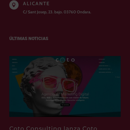
ALICANTE

C/ Sant Josep, 23. bajo. 03760 Ondara.
ÚLTIMAS NOTICIAS
Coto Consulting lanza Coto