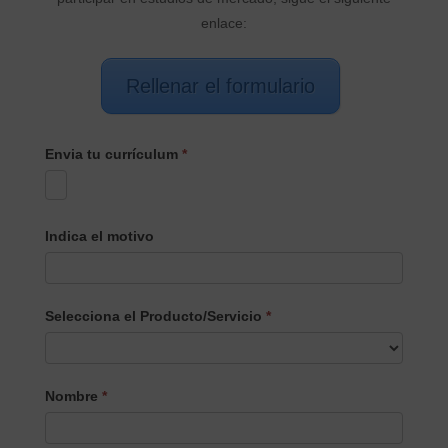
enlace:
Rellenar el formulario
Envia tu currículum
*
Indica el motivo
Selecciona el Producto/Servicio
*
Selecciona
Nombre
*
el
Producto/Servicio