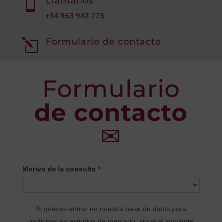
Llámanos

+34
963 942 775
Formulario de contacto
l
Formulario
de contacto
✉
CONTACTO
Motivo de la consulta
*
PRINCIPAL
Si quieres entrar en nuestra base de datos para
participar en estudios de mercado, sigue el siguiente