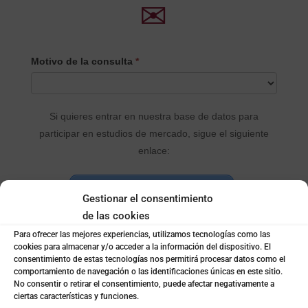
✉
CONTACTO
Motivo de la consulta
*
PRINCIPAL
Si quieres entrar en nuestra base de datos para
participar en estudios de mercado, sigue el siguiente
enlace:
Rellenar el formulario
Gestionar el consentimiento
de las cookies
Para ofrecer las mejores experiencias, utilizamos tecnologías como las
Envia tu currículum
*
cookies para almacenar y/o acceder a la información del dispositivo. El
consentimiento de estas tecnologías nos permitirá procesar datos como el
comportamiento de navegación o las identificaciones únicas en este sitio.
No consentir o retirar el consentimiento, puede afectar negativamente a
ciertas características y funciones.
Indica el motivo