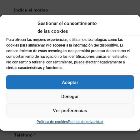
Indica el motivo
Gestionar el consentimiento
de las cookies
Selecciona el Producto/Servicio
*
Para ofrecer las mejores experiencias, utilizamos tecnologías como las
cookies para almacenar y/o acceder a la información del dispositivo. El
consentimiento de estas tecnologías nos permitirá procesar datos como el
Selecciona
comportamiento de navegación o las identificaciones únicas en este sitio.
Nombre
*
el
No consentir o retirar el consentimiento, puede afectar negativamente a
ciertas características y funciones.
Producto/Servicio
Aceptar
Apellidos
Denegar
Email
*
Ver preferencias
Política de cookies
Política de privacidad
Teléfono
*