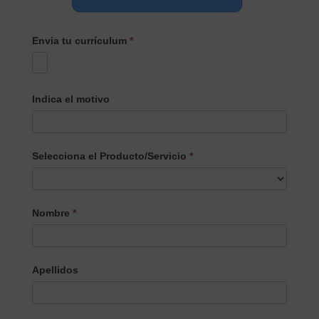
Envia tu currículum
*
Indica el motivo
Selecciona el Producto/Servicio
*
Selecciona
Nombre
*
el
Producto/Servicio
Apellidos