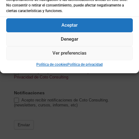
No consentir o retirar el consentimiento, puede afectar negativamente a
ciertas características y funciones.
Mensaje
*
Aceptar
Denegar
Ver preferencias
Política de privacidad
*
Política de cookies
Política de privacidad
He leído y acepto los términos de la
política de
Privacidad de Coto Consulting
Notificaciones
Acepto recibir notificaciones de Coto Consulting.
(newsletters, cursos, informes, etc)
Enviar