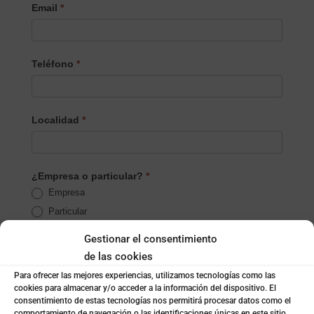
Email
*
Teléfono
*
Localidad
*
¿Empresa o particular?
*
Empresa
Particular
Gestionar el consentimiento
Nombre de la empresa
*
de las cookies
Para ofrecer las mejores experiencias, utilizamos tecnologías como las
cookies para almacenar y/o acceder a la información del dispositivo. El
consentimiento de estas tecnologías nos permitirá procesar datos como el
Subida de archivo (opcional)
comportamiento de navegación o las identificaciones únicas en este sitio.