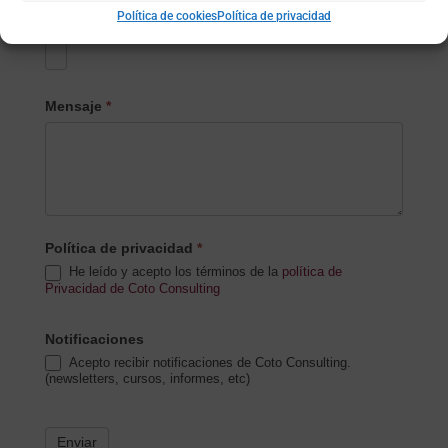
Política de cookies
Política de privacidad
Subida de archivo (opcional)
Mensaje
*
Política de privacidad
*
He leído y acepto los términos de la
política de
Privacidad de Coto Consulting
Notificaciones
Acepto recibir notificaciones de Coto Consulting.
(newsletters, cursos, informes, etc)
Enviar