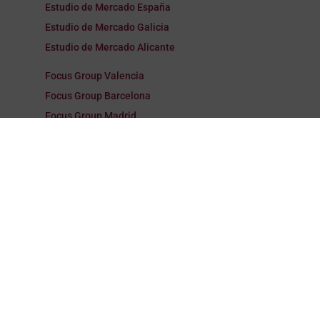
Estudio de Mercado España
Estudio de Mercado Galicia
Estudio de Mercado Alicante
Focus Group Valencia
Focus Group Barcelona
Focus Group Madrid
Focus Group España
Focus Group Galicia
Focus Group Alicante
Encuestas Valencia
Encuestas Barcelona
Encuestas Madrid
Encuestas España
Encuestas Galicia
Encuestas Alicante