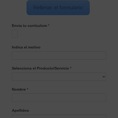
Rellenar el formulario
Envia tu currículum
*
Indica el motivo
Selecciona el Producto/Servicio
*
Selecciona
Nombre
*
el
Producto/Servicio
Apellidos