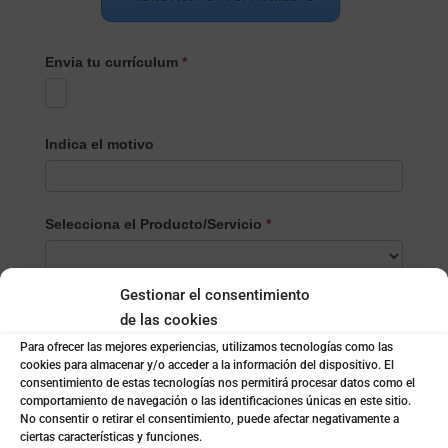
Envia tu currículum
*
Indica el motivo
Selecciona el Producto/Servicio
*
Selecciona
Gestionar el consentimiento
Nombre
*
el
de las cookies
Producto/Servicio
Para ofrecer las mejores experiencias, utilizamos tecnologías como las
cookies para almacenar y/o acceder a la información del dispositivo. El
Apellidos
consentimiento de estas tecnologías nos permitirá procesar datos como el
comportamiento de navegación o las identificaciones únicas en este sitio.
No consentir o retirar el consentimiento, puede afectar negativamente a
ciertas características y funciones.