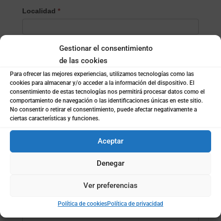
Localidad
*
Gestionar el consentimiento
¿Empresa o particular?
*
de las cookies
Empresa
Para ofrecer las mejores experiencias, utilizamos tecnologías como las
Particular
cookies para almacenar y/o acceder a la información del dispositivo. El
consentimiento de estas tecnologías nos permitirá procesar datos como el
Nombre de la empresa
*
comportamiento de navegación o las identificaciones únicas en este sitio.
No consentir o retirar el consentimiento, puede afectar negativamente a
ciertas características y funciones.
Subida de archivo (opcional)
Aceptar
Denegar
Mensaje
*
Ver preferencias
Política de cookies
Política de privacidad