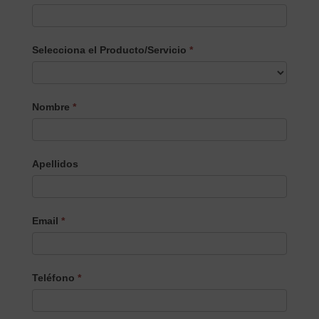
Selecciona el Producto/Servicio
*
Selecciona
Nombre
*
el
Producto/Servicio
Apellidos
Email
*
Teléfono
*