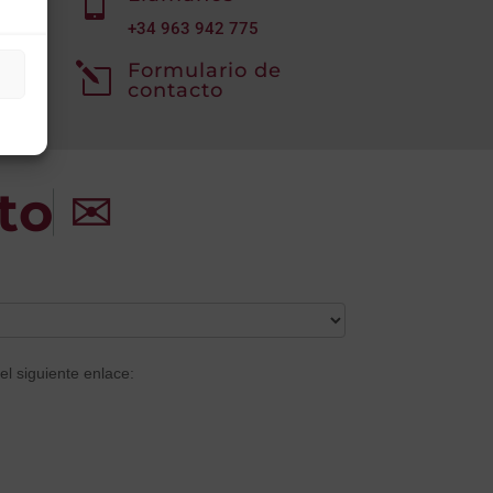

+34
963 942 775
Formulario de
l
contacto
to
✉
el siguiente enlace: