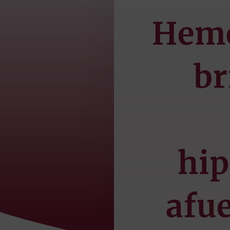
Heme
br
hip
afue