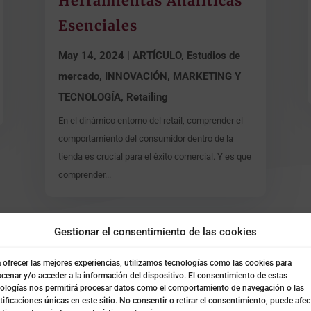
Herramientas Analíticas
Esenciales
May 14, 2024
|
ARTÍCULO
,
Estudios de
mercado
,
INNOVACIÓN, MARKETING Y
TECNOLOGÍA
,
Retailing
En el dinámico entorno del retail, comprender el
comportamiento del consumidor dentro de la
tienda es crucial para el éxito comercial. Y es que
comprender...
Gestionar el consentimiento de las cookies
 ofrecer las mejores experiencias, utilizamos tecnologías como las cookies para
cenar y/o acceder a la información del dispositivo. El consentimiento de estas
ologías nos permitirá procesar datos como el comportamiento de navegación o las
+ INFORMACIÓN O
tificaciones únicas en este sitio. No consentir o retirar el consentimiento, puede afec