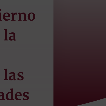
ierno
 la
 las
dades