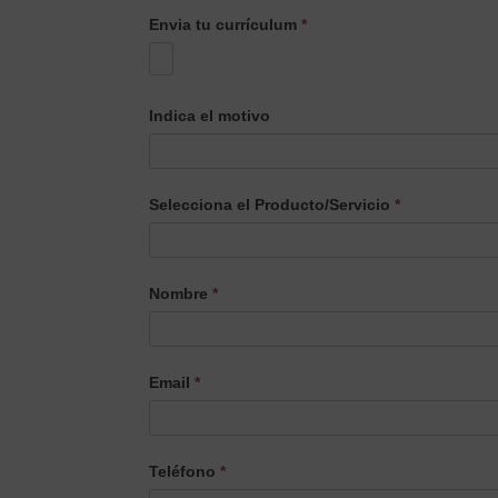
Envia tu currículum
*
Indica el motivo
Selecciona el Producto/Servicio
*
Selecciona
Nombre
*
el
Producto/Servicio
Email
*
Teléfono
*