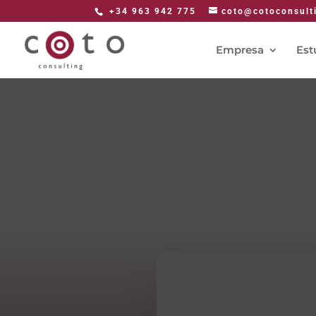
+34 963 942 775
coto@cotoconsult
Empresa
Est