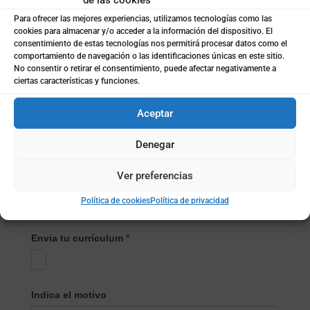
✉
de las cookies
Para ofrecer las mejores experiencias, utilizamos tecnologías como las
cookies para almacenar y/o acceder a la información del dispositivo. El
consentimiento de estas tecnologías nos permitirá procesar datos como el
comportamiento de navegación o las identificaciones únicas en este sitio.
CONTACTO
Motivo de la consulta
*
No consentir o retirar el consentimiento, puede afectar negativamente a
PRINCIPAL
ciertas características y funciones.
Aceptar
Si quieres entrar en nuestra base de datos para
participar en estudios de mercado, sigue el siguiente
Denegar
enlace:
Ver preferencias
Rellenar el formulario
Política de cookies
Política de privacidad
Envia tu currículum
*
Indica el motivo