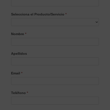
Selecciona el Producto/Servicio
*
Selecciona
Nombre
*
el
Producto/Servicio
Apellidos
Email
*
Teléfono
*