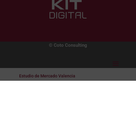
© Coto Consulting
Estudio de Mercado Valencia
Estudio de Mercado Barcelona
Estudio de Mercado Madrid
Estudio de Mercado España
Estudio de Mercado Galicia
Estudio de Mercado Alicante
Focus Group Valencia