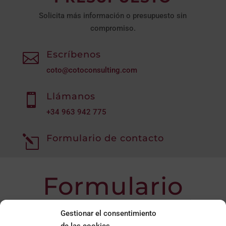
Solicita más información o presupuesto sin
compromiso.
Escríbenos

coto@cotoconsulting.com
Llámanos

+34
963 942 775
Formulario de contacto
l
Formulario
de contacto
Gestionar el consentimiento