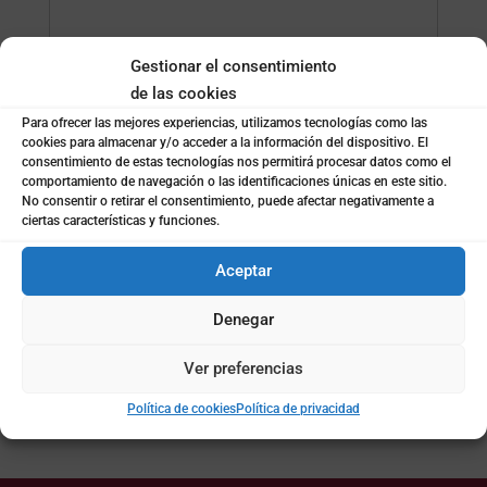
Gestionar el consentimiento
de las cookies
Política de privacidad
*
Para ofrecer las mejores experiencias, utilizamos tecnologías como las
He leído y acepto los términos de la
política de
cookies para almacenar y/o acceder a la información del dispositivo. El
Privacidad de Coto Consulting
consentimiento de estas tecnologías nos permitirá procesar datos como el
comportamiento de navegación o las identificaciones únicas en este sitio.
No consentir o retirar el consentimiento, puede afectar negativamente a
Notificaciones
ciertas características y funciones.
Acepto recibir notificaciones de Coto Consulting.
(newsletters, cursos, informes, etc)
Aceptar
Denegar
Enviar
Ver preferencias
Política de cookies
Política de privacidad