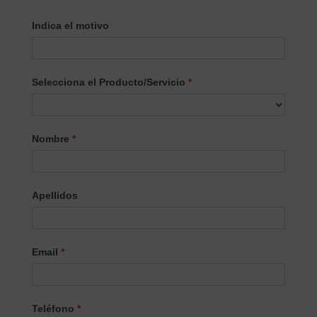
Indica el motivo
Selecciona el Producto/Servicio
*
Selecciona
Nombre
*
el
Producto/Servicio
Apellidos
Email
*
Teléfono
*