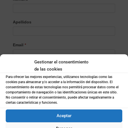
el
Producto/Servicio
Apellidos
Email
*
Gestionar el consentimiento
Teléfono
*
de las cookies
Para ofrecer las mejores experiencias, utilizamos tecnologías como las
cookies para almacenar y/o acceder a la información del dispositivo. El
consentimiento de estas tecnologías nos permitirá procesar datos como el
Localidad
*
comportamiento de navegación o las identificaciones únicas en este sitio.
No consentir o retirar el consentimiento, puede afectar negativamente a
ciertas características y funciones.
¿Empresa o particular?
*
Aceptar
Empresa
Particular