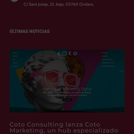
C/ Sant Josep, 23. bajo. 03760 Ondara.
ÚLTIMAS NOTICIAS
Coto Consulting lanza Coto
Marketing, un hub especializado