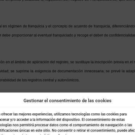
l en régimen de franquicia y el concepto de acuerdo de franquicia, diferenciándolo
or debe proporcionar al eventual franquiciado y recoge el deber de confidencialid
n en el ámbito de aplicación del registro, se sustituye la inscripción previa en el
ividad, se suprime la exigencia de documentación innecesaria, se prevé la adapta
perabilidad de los registros central y autonómicos.
QUEROS.
Gestionar el consentimiento de las cookies
 ofrecer las mejores experiencias, utilizamos tecnologías como las cookies para
bre canales de distribución de productos agropecuarios y pesqueros para ali
cenar y/o acceder a la información del dispositivo. El consentimiento de estas
ologías nos permitirá procesar datos como el comportamiento de navegación o las
venta a distancia.
tificaciones únicas en este sitio. No consentir o retirar el consentimiento, puede afec