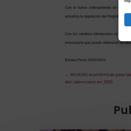
nega
Con el nuevo ordenamiento se elimina e
actualiza la regulación del Registro de E
Con los cambios introducidos se sustituy
innecesaria que puede obtenerse de ofici
Europa Press 26/02/2010
←
AYUDAS económicas para las 
del valenciano en 2010
Pu