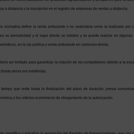
s a distancia y la inscripción en el registro de empresas de ventas a distancia.
va normativa define la venta ambulante o no sedentaria como la realizada por c
ea su periodicidad y el lugar donde se celebre y se puede realizar en algunas 
eriódicos, en la vía pública y venta ambulante en camiones-tienda.
berá ser limitado para garantizar la rotación de los competidores debido a la esc
 (hasta ahora era indefinida).
l tiempo que reste hasta la finalización del plazo de duración, previa comunic
nómica y los criterios económicos de otorgamiento de la autorización.
to simplifica y actualiza la regulación del Registro de Franquiciadores, que con ca