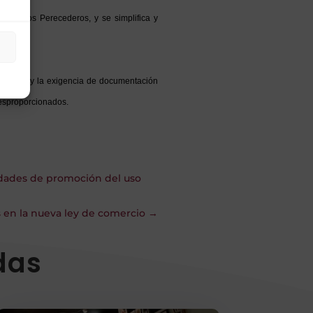
enticios Perecederos, y se simplifica y
osteriori y la exigencia de documentación
desproporcionados.
vidades de promoción del uso
s en la nueva ley de comercio
→
das