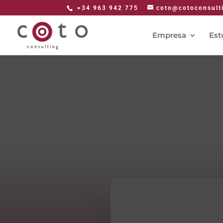
+34 963 942 775
coto@cotoconsult
Empresa
Est