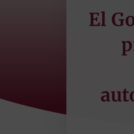
El Go
p
aut