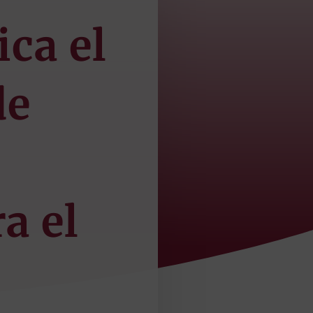
ica el
de
a el