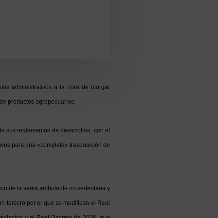
tos administrativos a la hora de otorgar
n de productos agropecuarios.
de sus reglamentos de desarrollo», con el
tivos para una «completa» trasposición de
icio de la venta ambulante no sedentaria y
un tercero por el que se modifican el Real
mentación y el Real Decreto de 2006, que