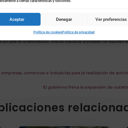
tivamente a ciertas características y funciones.
l Registro Especial de Entidades y Centrales de Distribución de Productos Alim
mpresas de Ventas a Distancia modificando la normativa que lo regula.
Aceptar
Denegar
Ver preferencias
Política de cookies
Política de privacidad
e la inscripción previa de los prestadores del servicio por una comunicación a p
o por parte de la Administración, evitando importunar al prestador con requisitos 
empresas, comercios e industrias para la realización de acti
El gobierno frena la expansión de outlet
blicaciones relaciona