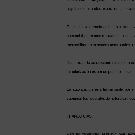
regula determinados aspectos de las venta
En cuanto a la venta ambulante, la nue
comercial permanente, cualquiera que s
mercadillos, en mercados ocasionales o p
Para recibir la autorización su número de
la autorización es por un periodo limitado
La autorización será transmisible por e
suprimen los requisitos de naturaleza eco
FRANQUICIAS.
Para las franquicias, el nuevo Real Decre