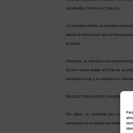
de Industria, Turismo y Comercio.
La normativa define la actividad comercia
detalla la información que el franquiciad
la misma.
Asimismo, se introduce una mayor precisió
de tres meses desde el inicio de su act
ventanilla única, y se establece la intero
PRODUCTOS AGROPECUARIOS Y PES
Para
Por último, se modifican dos normas so
alma
tecn
inscripción en el registro de empresas de 
iden