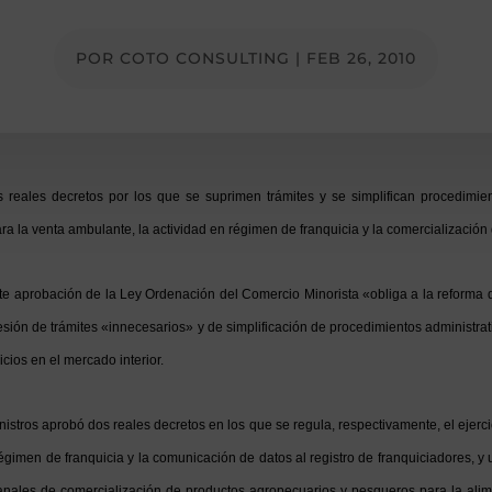
POR
COTO CONSULTING
|
FEB 26, 2010
 reales decretos por los que se suprimen trámites y se simplifican procedimien
ra la venta ambulante, la actividad en régimen de franquicia y la comercializació
te aprobación de la Ley Ordenación del Comercio Minorista «obliga a la reforma 
esión de trámites «innecesarios» y de simplificación de procedimientos administra
vicios en el mercado interior.
istros aprobó dos reales decretos en los que se regula, respectivamente, el ejerc
 régimen de franquicia y la comunicación de datos al registro de franquiciadores, y 
anales de comercialización de productos agropecuarios y pesqueros para la ali