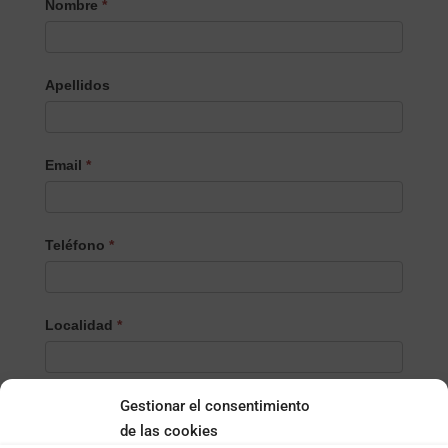
Nombre
*
el
Producto/Servicio
Apellidos
Email
*
Teléfono
*
Localidad
*
Gestionar el consentimiento
¿Empresa o particular?
*
Empresa
de las cookies