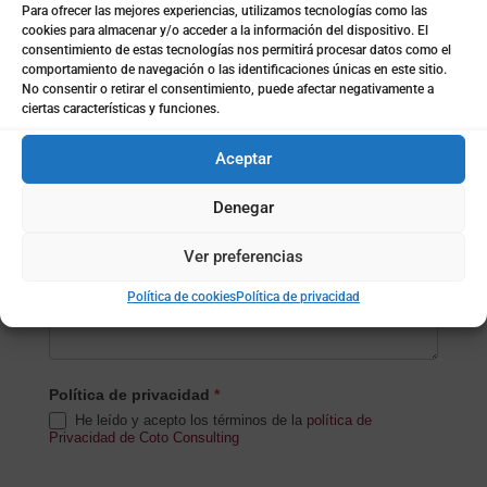
Particular
Para ofrecer las mejores experiencias, utilizamos tecnologías como las
cookies para almacenar y/o acceder a la información del dispositivo. El
consentimiento de estas tecnologías nos permitirá procesar datos como el
Nombre de la empresa
*
comportamiento de navegación o las identificaciones únicas en este sitio.
No consentir o retirar el consentimiento, puede afectar negativamente a
ciertas características y funciones.
Subida de archivo (opcional)
Aceptar
Denegar
Mensaje
*
Ver preferencias
Política de cookies
Política de privacidad
Política de privacidad
*
He leído y acepto los términos de la
política de
Privacidad de Coto Consulting