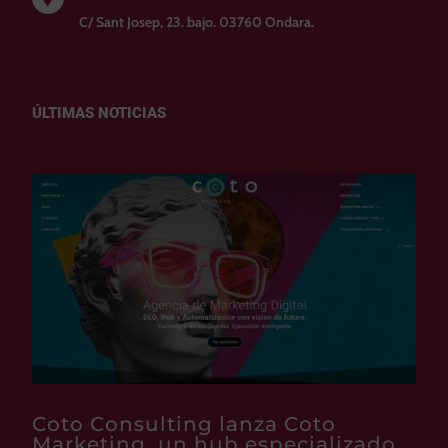
C/ Sant Josep, 23. bajo. 03760 Ondara.
ÚLTIMAS NOTICIAS
Coto Consulting lanza Coto
Marketing, un hub especializado