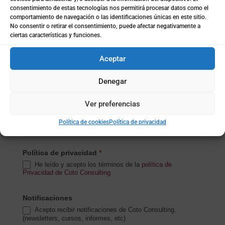
consentimiento de estas tecnologías nos permitirá procesar datos como el
comportamiento de navegación o las identificaciones únicas en este sitio.
No consentir o retirar el consentimiento, puede afectar negativamente a
ciertas características y funciones.
Subida de archivo (opcional)
Aceptar
Denegar
Mensaje
*
Ver preferencias
Política de cookies
Política de privacidad
Política de privacidad
*
He leído y acepto los términos de la
política de
Privacidad de Coto Consulting
Notificaciones
Acepto recibir notificaciones de Coto Consulting.
(newsletters, cursos, informes, etc)