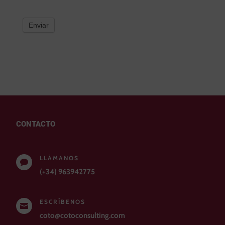
Enviar
CONTACTO
LLÁMANOS

(+34) 963942775
ESCRÍBENOS

coto@cotoconsulting.com