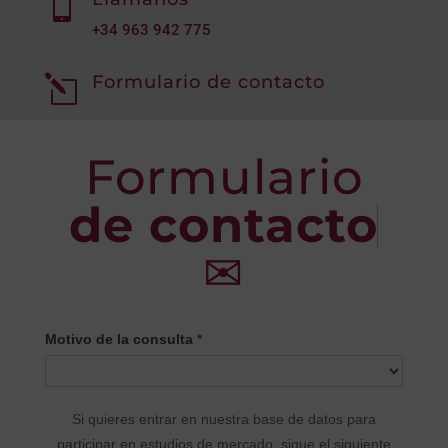

+34
963 942 775
Formulario de contacto
l
Formulario
de contacto
✉
CONTACTO
Motivo de la consulta
*
PRINCIPAL
Si quieres entrar en nuestra base de datos para
participar en estudios de mercado, sigue el siguiente