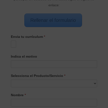
enlace:
Rellenar el formulario
Envia tu currículum
*
Indica el motivo
Selecciona el Producto/Servicio
*
Selecciona
Nombre
*
el
Producto/Servicio