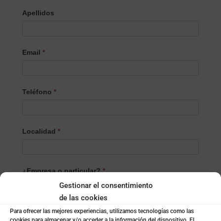
Apellidos
Email
*
Teléfono
*
Localidad
*
¿Empresa o particular?
*
Empresa
Gestionar el consentimiento
Particular
de las cookies
Para ofrecer las mejores experiencias, utilizamos tecnologías como las
cookies para almacenar y/o acceder a la información del dispositivo. El
Nombre de la empresa
*